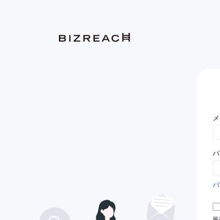
メ
パ
パ
最